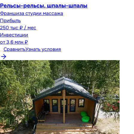
Рельсы-рельсы, шпалы-шпалы
Франшиза студии массажа
Прибыль
250 тыс ₽ / мес
Инвестиции
от
3,6 млн ₽
Сравнить
Узнать условия