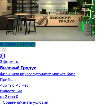
🌐
Федеральная сеть
3
формата
Высокий Градус
Франшиза круглосуточного маркет-бара
Прибыль
435 тыс ₽ / мес
Инвестиции
от
2 млн ₽
Сравнить
Узнать условия