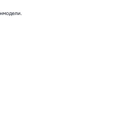
нмодели.