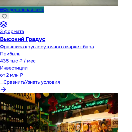
🌐
Федеральная сеть
3
формата
Высокий Градус
Франшиза круглосуточного маркет-бара
Прибыль
435 тыс ₽ / мес
Инвестиции
от
2 млн ₽
Сравнить
Узнать условия