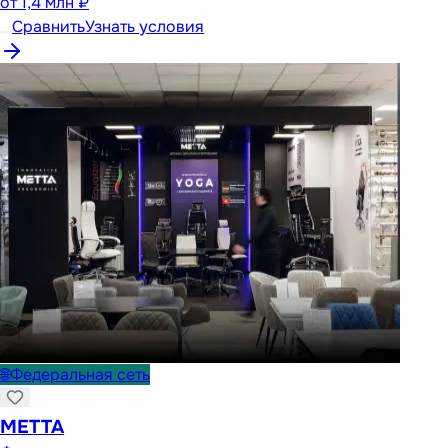
от
1,4 млн ₽
Сравнить
Узнать условия
🌐
Федеральная сеть
METTA