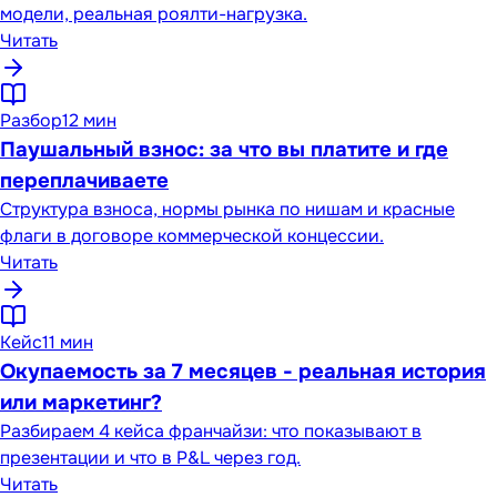
модели, реальная роялти-нагрузка.
Читать
Разбор
12 мин
Паушальный взнос: за что вы платите и где
переплачиваете
Структура взноса, нормы рынка по нишам и красные
флаги в договоре коммерческой концессии.
Читать
Кейс
11 мин
Окупаемость за 7 месяцев - реальная история
или маркетинг?
Разбираем 4 кейса франчайзи: что показывают в
презентации и что в P&L через год.
Читать