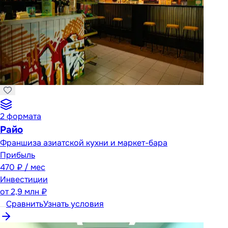
2
формата
Райо
Франшиза азиатской кухни и маркет-бара
Прибыль
470 ₽ / мес
Инвестиции
от
2,9 млн ₽
Сравнить
Узнать условия