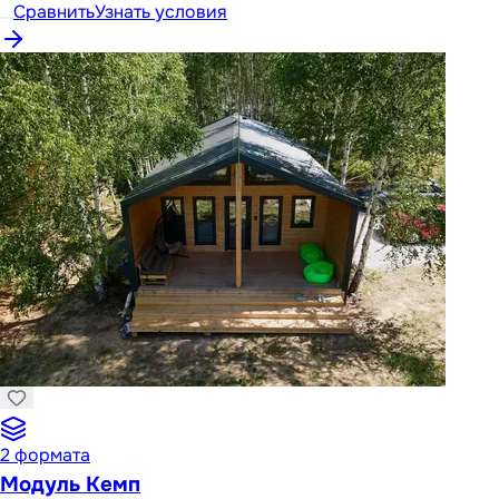
Сравнить
Узнать условия
2
формата
Модуль Кемп