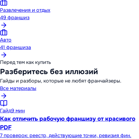
Развлечения и отдых
49
франшиз
Авто
41
франшиза
Перед тем как купить
Разберитесь без иллюзий
Гайды и разборы, которые не любят франчайзеры.
Все материалы
Гайд
9 мин
Как отличить рабочую франшизу от красивого
PDF
7 проверок: реестр, действующие точки, ревизия фин.