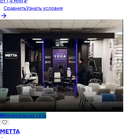
от
1,4 млн ₽
Сравнить
Узнать условия
🌐
Федеральная сеть
METTA