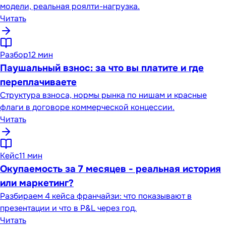
модели, реальная роялти-нагрузка.
Читать
Разбор
12 мин
Паушальный взнос: за что вы платите и где
переплачиваете
Структура взноса, нормы рынка по нишам и красные
флаги в договоре коммерческой концессии.
Читать
Кейс
11 мин
Окупаемость за 7 месяцев - реальная история
или маркетинг?
Разбираем 4 кейса франчайзи: что показывают в
презентации и что в P&L через год.
Читать