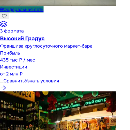
🌐
Федеральная сеть
3
формата
Высокий Градус
Франшиза круглосуточного маркет-бара
Прибыль
435 тыс ₽ / мес
Инвестиции
от
2 млн ₽
Сравнить
Узнать условия