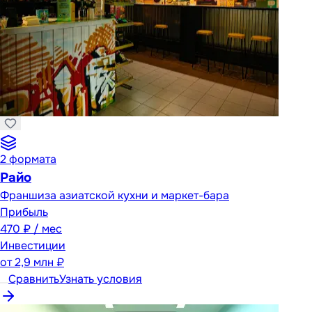
2
формата
Райо
Франшиза азиатской кухни и маркет-бара
Прибыль
470 ₽ / мес
Инвестиции
от
2,9 млн ₽
Сравнить
Узнать условия