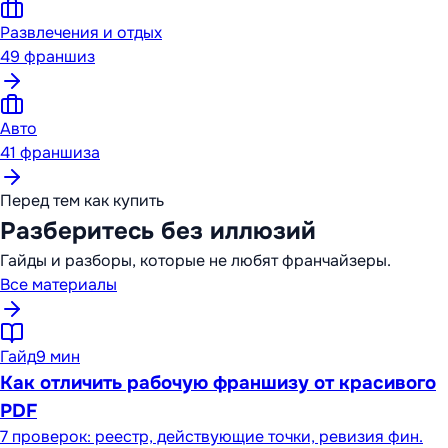
Развлечения и отдых
49
франшиз
Авто
41
франшиза
Перед тем как купить
Разберитесь без иллюзий
Гайды и разборы, которые не любят франчайзеры.
Все материалы
Гайд
9 мин
Как отличить рабочую франшизу от красивого
PDF
7 проверок: реестр, действующие точки, ревизия фин.