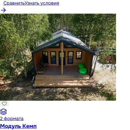
Сравнить
Узнать условия
2
формата
Модуль Кемп