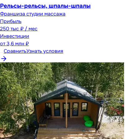
Рельсы-рельсы, шпалы-шпалы
Франшиза студии массажа
Прибыль
250 тыс ₽ / мес
Инвестиции
от
3,6 млн ₽
Сравнить
Узнать условия