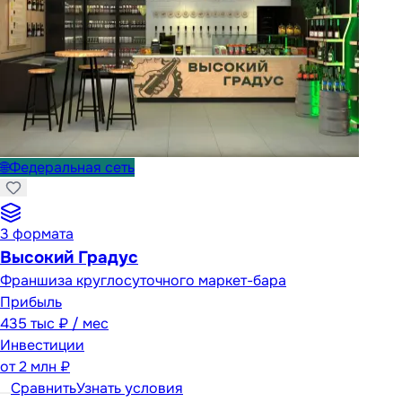
🌐
Федеральная сеть
3
формата
Высокий Градус
Франшиза круглосуточного маркет-бара
Прибыль
435 тыс ₽ / мес
Инвестиции
от
2 млн ₽
Сравнить
Узнать условия