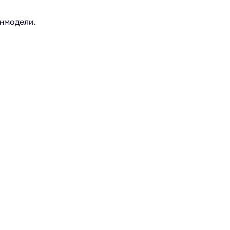
нмодели.