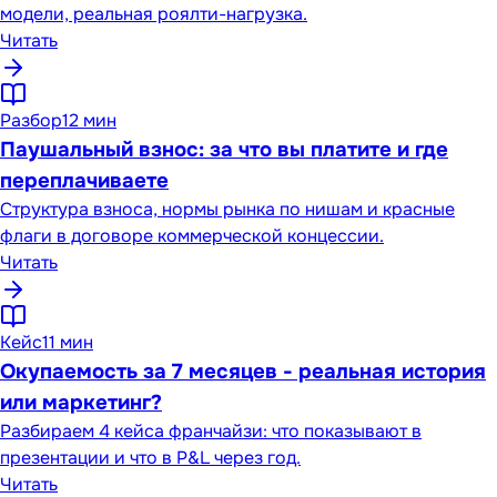
модели, реальная роялти-нагрузка.
Читать
Разбор
12 мин
Паушальный взнос: за что вы платите и где
переплачиваете
Структура взноса, нормы рынка по нишам и красные
флаги в договоре коммерческой концессии.
Читать
Кейс
11 мин
Окупаемость за 7 месяцев - реальная история
или маркетинг?
Разбираем 4 кейса франчайзи: что показывают в
презентации и что в P&L через год.
Читать