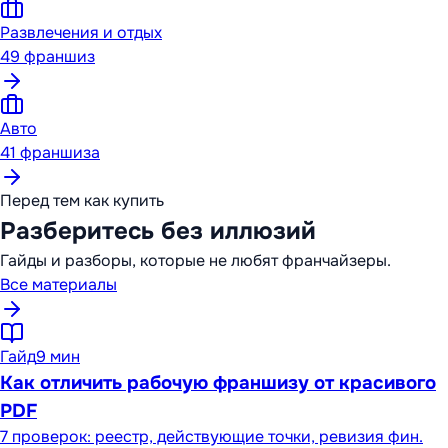
Развлечения и отдых
49
франшиз
Авто
41
франшиза
Перед тем как купить
Разберитесь без иллюзий
Гайды и разборы, которые не любят франчайзеры.
Все материалы
Гайд
9 мин
Как отличить рабочую франшизу от красивого
PDF
7 проверок: реестр, действующие точки, ревизия фин.