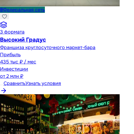
🌐
Федеральная сеть
3
формата
Высокий Градус
Франшиза круглосуточного маркет-бара
Прибыль
435 тыс ₽ / мес
Инвестиции
от
2 млн ₽
Сравнить
Узнать условия