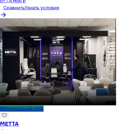
от
1,4 млн ₽
Сравнить
Узнать условия
🌐
Федеральная сеть
METTA