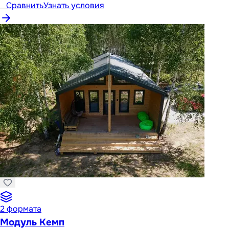
Сравнить
Узнать условия
2
формата
Модуль Кемп