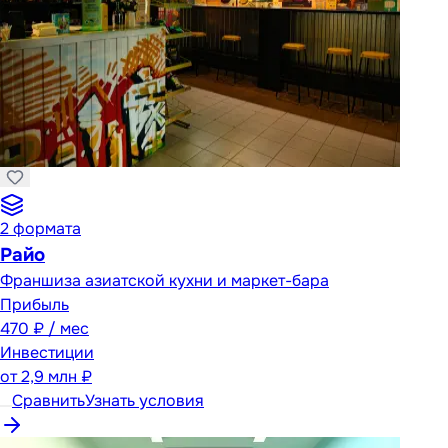
2
формата
Райо
Франшиза азиатской кухни и маркет-бара
Прибыль
470 ₽ / мес
Инвестиции
от
2,9 млн ₽
Сравнить
Узнать условия