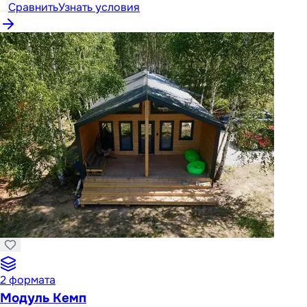
Сравнить
Узнать условия
2
формата
Модуль Кемп