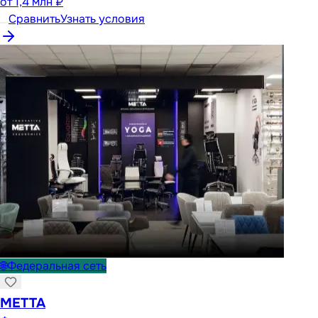
от
1,4 млн ₽
Сравнить
Узнать условия
🌐
Федеральная сеть
METTA