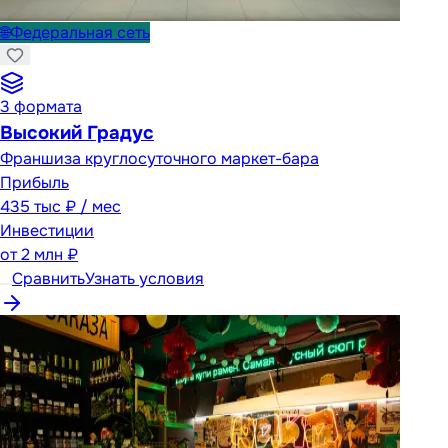
🌐
Федеральная сеть
3
формата
Высокий Градус
Франшиза круглосуточного маркет-бара
Прибыль
435 тыс ₽ / мес
Инвестиции
от
2 млн ₽
Сравнить
Узнать условия