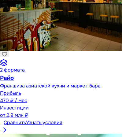
2
формата
Райо
Франшиза азиатской кухни и маркет-бара
Прибыль
470 ₽ / мес
Инвестиции
от
2,9 млн ₽
Сравнить
Узнать условия