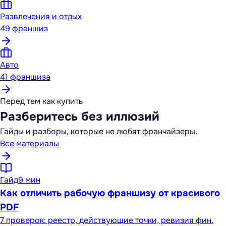
Развлечения и отдых
49
франшиз
Авто
41
франшиза
Перед тем как купить
Разберитесь без иллюзий
Гайды и разборы, которые не любят франчайзеры.
Все материалы
Гайд
9 мин
Как отличить рабочую франшизу от красивого
PDF
7 проверок: реестр, действующие точки, ревизия фин.