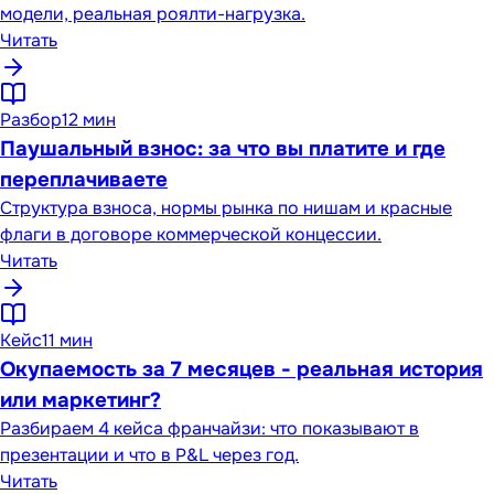
модели, реальная роялти-нагрузка.
Читать
Разбор
12 мин
Паушальный взнос: за что вы платите и где
переплачиваете
Структура взноса, нормы рынка по нишам и красные
флаги в договоре коммерческой концессии.
Читать
Кейс
11 мин
Окупаемость за 7 месяцев - реальная история
или маркетинг?
Разбираем 4 кейса франчайзи: что показывают в
презентации и что в P&L через год.
Читать