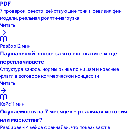
PDF
7 проверок: реестр, действующие точки, ревизия фин.
модели, реальная роялти-нагрузка.
Читать
Разбор
12 мин
Паушальный взнос: за что вы платите и где
переплачиваете
Структура взноса, нормы рынка по нишам и красные
флаги в договоре коммерческой концессии.
Читать
Кейс
11 мин
Окупаемость за 7 месяцев - реальная история
или маркетинг?
Разбираем 4 кейса франчайзи: что показывают в