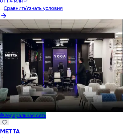
от
1,4 млн ₽
Сравнить
Узнать условия
🌐
Федеральная сеть
METTA