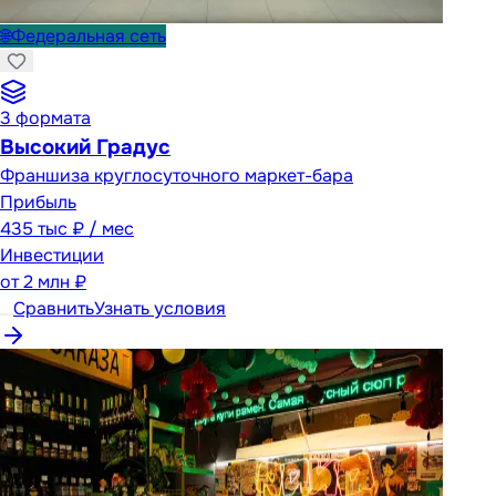
🌐
Федеральная сеть
3
формата
Высокий Градус
Франшиза круглосуточного маркет-бара
Прибыль
435 тыс ₽ / мес
Инвестиции
от
2 млн ₽
Сравнить
Узнать условия