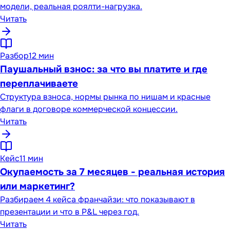
модели, реальная роялти-нагрузка.
Читать
Разбор
12 мин
Паушальный взнос: за что вы платите и где
переплачиваете
Структура взноса, нормы рынка по нишам и красные
флаги в договоре коммерческой концессии.
Читать
Кейс
11 мин
Окупаемость за 7 месяцев - реальная история
или маркетинг?
Разбираем 4 кейса франчайзи: что показывают в
презентации и что в P&L через год.
Читать