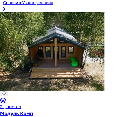
Сравнить
Узнать условия
2
формата
Модуль Кемп