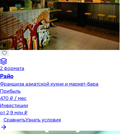
2
формата
Райо
Франшиза азиатской кухни и маркет-бара
Прибыль
470 ₽ / мес
Инвестиции
от
2,9 млн ₽
Сравнить
Узнать условия