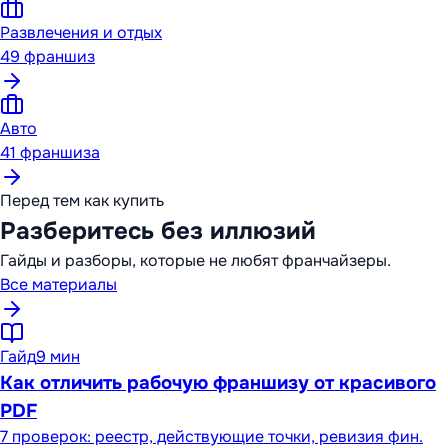
Развлечения и отдых
49
франшиз
Авто
41
франшиза
Перед тем как купить
Разберитесь без иллюзий
Гайды и разборы, которые не любят франчайзеры.
Все материалы
Гайд
9 мин
Как отличить рабочую франшизу от красивого
PDF
7 проверок: реестр, действующие точки, ревизия фин.