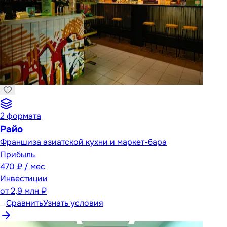
2
формата
Райо
Франшиза азиатской кухни и маркет-бара
Прибыль
470 ₽ / мес
Инвестиции
от
2,9 млн ₽
Сравнить
Узнать условия