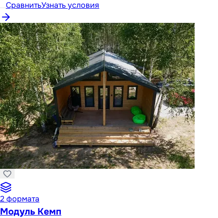
Сравнить
Узнать условия
2
формата
Модуль Кемп