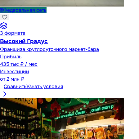
🌐
Федеральная сеть
3
формата
Высокий Градус
Франшиза круглосуточного маркет-бара
Прибыль
435 тыс ₽ / мес
Инвестиции
от
2 млн ₽
Сравнить
Узнать условия