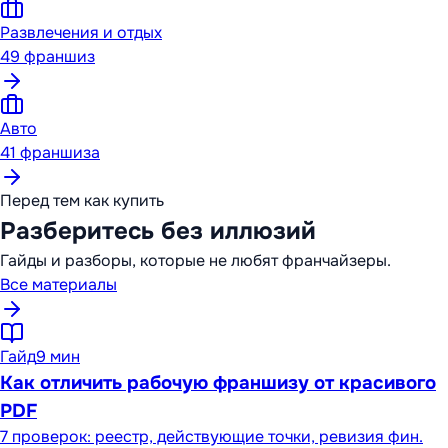
Развлечения и отдых
49
франшиз
Авто
41
франшиза
Перед тем как купить
Разберитесь без иллюзий
Гайды и разборы, которые не любят франчайзеры.
Все материалы
Гайд
9 мин
Как отличить рабочую франшизу от красивого
PDF
7 проверок: реестр, действующие точки, ревизия фин.