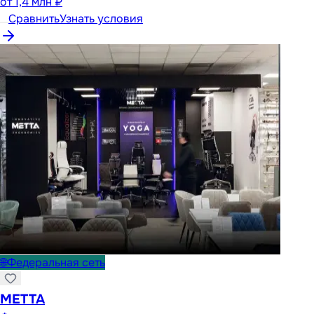
от
1,4 млн ₽
Сравнить
Узнать условия
🌐
Федеральная сеть
METTA