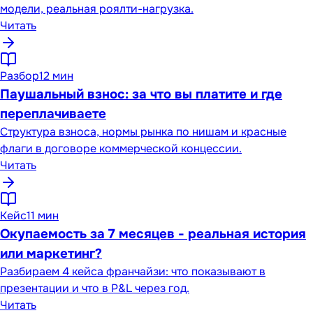
модели, реальная роялти-нагрузка.
Читать
Разбор
12 мин
Паушальный взнос: за что вы платите и где
переплачиваете
Структура взноса, нормы рынка по нишам и красные
флаги в договоре коммерческой концессии.
Читать
Кейс
11 мин
Окупаемость за 7 месяцев - реальная история
или маркетинг?
Разбираем 4 кейса франчайзи: что показывают в
презентации и что в P&L через год.
Читать