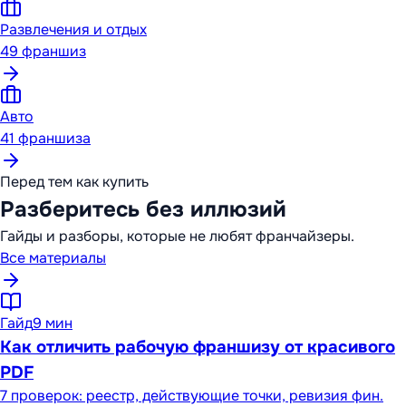
Развлечения и отдых
49
франшиз
Авто
41
франшиза
Перед тем как купить
Разберитесь без иллюзий
Гайды и разборы, которые не любят франчайзеры.
Все материалы
Гайд
9 мин
Как отличить рабочую франшизу от красивого
PDF
7 проверок: реестр, действующие точки, ревизия фин.