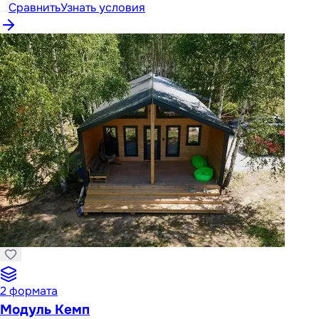
Сравнить
Узнать условия
2
формата
Модуль Кемп