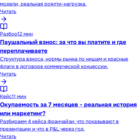
модели, реальная роялти-нагрузка.
Читать
Разбор
12 мин
Паушальный взнос: за что вы платите и где
переплачиваете
Структура взноса, нормы рынка по нишам и красные
флаги в договоре коммерческой концессии.
Читать
Кейс
11 мин
Окупаемость за 7 месяцев - реальная история
или маркетинг?
Разбираем 4 кейса франчайзи: что показывают в
презентации и что в P&L через год.
Читать