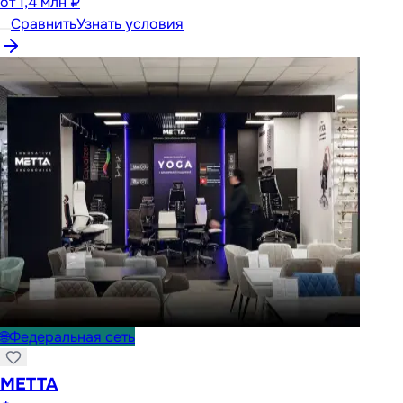
от
1,4 млн ₽
Сравнить
Узнать условия
🌐
Федеральная сеть
METTA