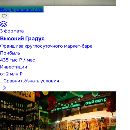
🌐
Федеральная сеть
3
формата
Высокий Градус
Франшиза круглосуточного маркет-бара
Прибыль
435 тыс ₽ / мес
Инвестиции
от
2 млн ₽
Сравнить
Узнать условия