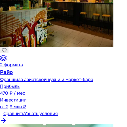
2
формата
Райо
Франшиза азиатской кухни и маркет-бара
Прибыль
470 ₽ / мес
Инвестиции
от
2,9 млн ₽
Сравнить
Узнать условия