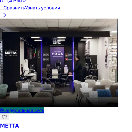
от
1,4 млн ₽
Сравнить
Узнать условия
🌐
Федеральная сеть
METTA