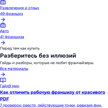
Развлечения и отдых
49
франшиз
Авто
41
франшиза
Перед тем как купить
Разберитесь без иллюзий
Гайды и разборы, которые не любят франчайзеры.
Все материалы
Гайд
9 мин
Как отличить рабочую франшизу от красивого
PDF
7 проверок: реестр, действующие точки, ревизия фин.