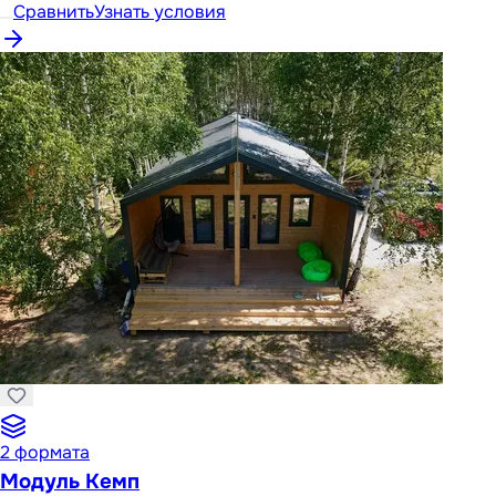
Сравнить
Узнать условия
2
формата
Модуль Кемп