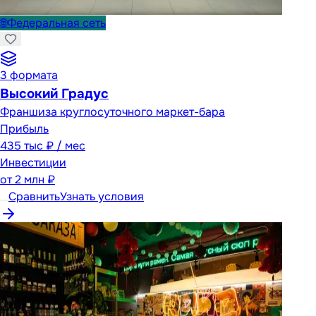
🌐
Федеральная сеть
3
формата
Высокий Градус
Франшиза круглосуточного маркет-бара
Прибыль
435 тыс ₽ / мес
Инвестиции
от
2 млн ₽
Сравнить
Узнать условия