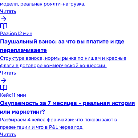
модели, реальная роялти-нагрузка.
Читать
Разбор
12 мин
Паушальный взнос: за что вы платите и где
переплачиваете
Структура взноса, нормы рынка по нишам и красные
флаги в договоре коммерческой концессии.
Читать
Кейс
11 мин
Окупаемость за 7 месяцев - реальная история
или маркетинг?
Разбираем 4 кейса франчайзи: что показывают в
презентации и что в P&L через год.
Читать