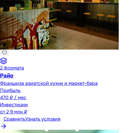
2
формата
Райо
Франшиза азиатской кухни и маркет-бара
Прибыль
470 ₽ / мес
Инвестиции
от
2,9 млн ₽
Сравнить
Узнать условия