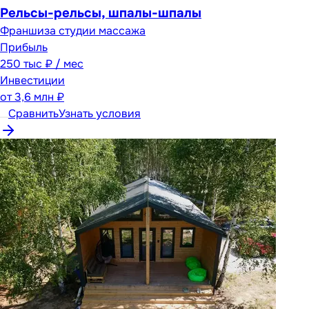
Рельсы-рельсы, шпалы-шпалы
Франшиза студии массажа
Прибыль
250 тыс ₽ / мес
Инвестиции
от
3,6 млн ₽
Сравнить
Узнать условия