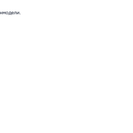
нмодели.