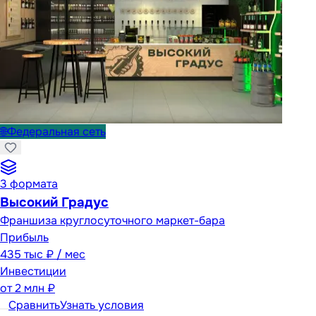
🌐
Федеральная сеть
3
формата
Высокий Градус
Франшиза круглосуточного маркет-бара
Прибыль
435 тыс ₽ / мес
Инвестиции
от
2 млн ₽
Сравнить
Узнать условия