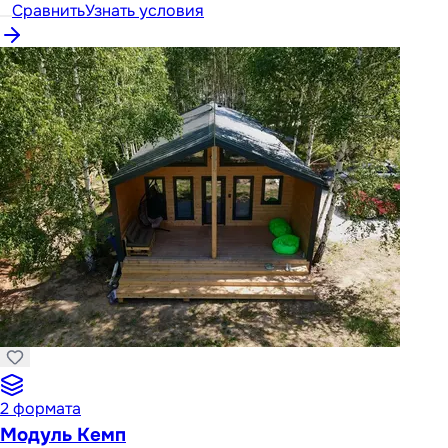
Сравнить
Узнать условия
2
формата
Модуль Кемп