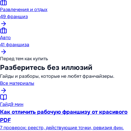
Развлечения и отдых
49
франшиз
Авто
41
франшиза
Перед тем как купить
Разберитесь без иллюзий
Гайды и разборы, которые не любят франчайзеры.
Все материалы
Гайд
9 мин
Как отличить рабочую франшизу от красивого
PDF
7 проверок: реестр, действующие точки, ревизия фин.