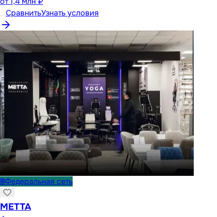
от
1,4 млн ₽
Сравнить
Узнать условия
🌐
Федеральная сеть
METTA