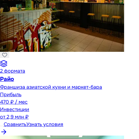
2
формата
Райо
Франшиза азиатской кухни и маркет-бара
Прибыль
470 ₽ / мес
Инвестиции
от
2,9 млн ₽
Сравнить
Узнать условия