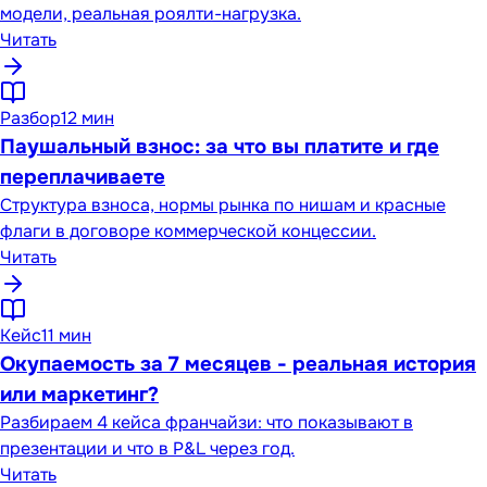
модели, реальная роялти-нагрузка.
Читать
Разбор
12 мин
Паушальный взнос: за что вы платите и где
переплачиваете
Структура взноса, нормы рынка по нишам и красные
флаги в договоре коммерческой концессии.
Читать
Кейс
11 мин
Окупаемость за 7 месяцев - реальная история
или маркетинг?
Разбираем 4 кейса франчайзи: что показывают в
презентации и что в P&L через год.
Читать