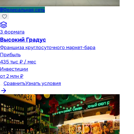
🌐
Федеральная сеть
3
формата
Высокий Градус
Франшиза круглосуточного маркет-бара
Прибыль
435 тыс ₽ / мес
Инвестиции
от
2 млн ₽
Сравнить
Узнать условия