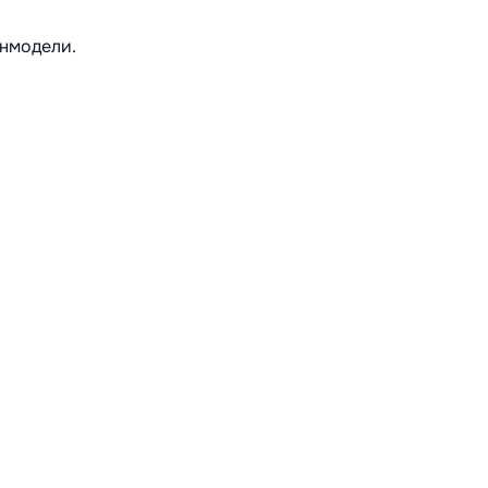
нмодели.