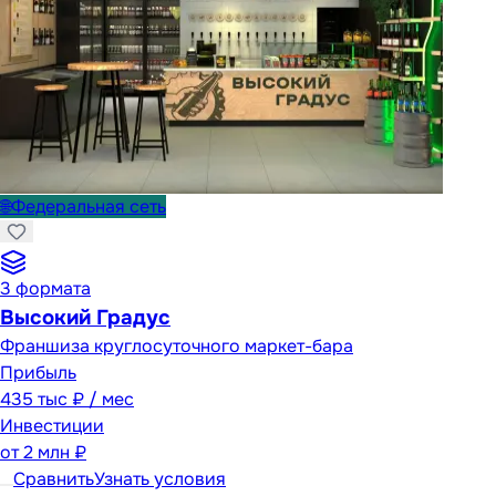
🌐
Федеральная сеть
3
формата
Высокий Градус
Франшиза круглосуточного маркет-бара
Прибыль
435 тыс ₽ / мес
Инвестиции
от
2 млн ₽
Сравнить
Узнать условия