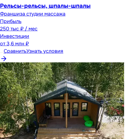
Рельсы-рельсы, шпалы-шпалы
Франшиза студии массажа
Прибыль
250 тыс ₽ / мес
Инвестиции
от
3,6 млн ₽
Сравнить
Узнать условия