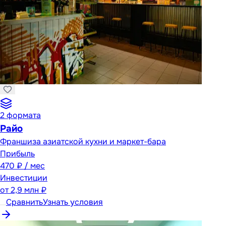
2
формата
Райо
Франшиза азиатской кухни и маркет-бара
Прибыль
470 ₽ / мес
Инвестиции
от
2,9 млн ₽
Сравнить
Узнать условия