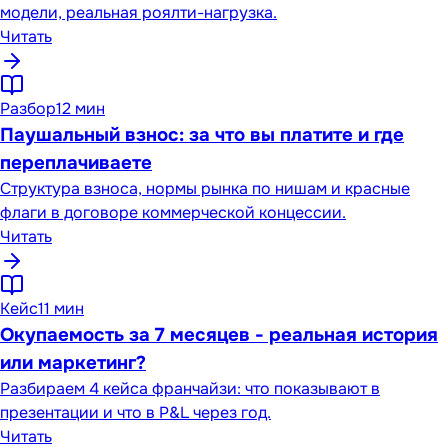
модели, реальная роялти-нагрузка.
Читать
Разбор
12 мин
Паушальный взнос: за что вы платите и где
переплачиваете
Структура взноса, нормы рынка по нишам и красные
флаги в договоре коммерческой концессии.
Читать
Кейс
11 мин
Окупаемость за 7 месяцев - реальная история
или маркетинг?
Разбираем 4 кейса франчайзи: что показывают в
презентации и что в P&L через год.
Читать