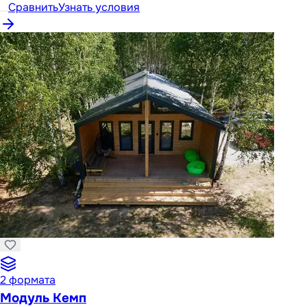
Сравнить
Узнать условия
2
формата
Модуль Кемп