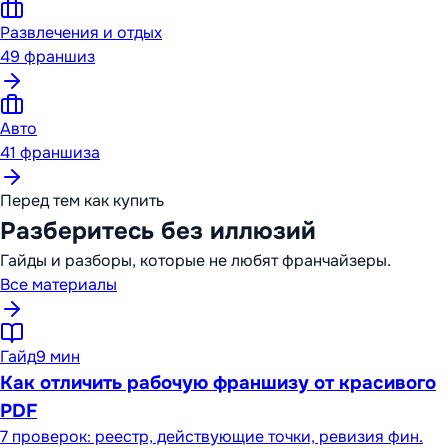
Развлечения и отдых
49
франшиз
Авто
41
франшиза
Перед тем как купить
Разберитесь без иллюзий
Гайды и разборы, которые не любят франчайзеры.
Все материалы
Гайд
9 мин
Как отличить рабочую франшизу от красивого
PDF
7 проверок: реестр, действующие точки, ревизия фин.