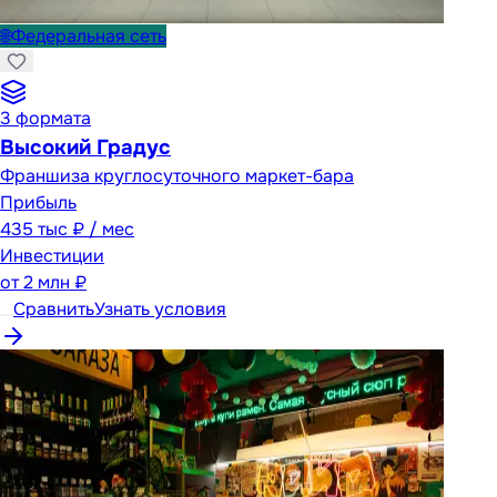
🌐
Федеральная сеть
3
формата
Высокий Градус
Франшиза круглосуточного маркет-бара
Прибыль
435 тыс ₽ / мес
Инвестиции
от
2 млн ₽
Сравнить
Узнать условия