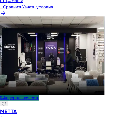
от
1,4 млн ₽
Сравнить
Узнать условия
🌐
Федеральная сеть
METTA