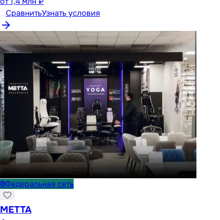
от
1,4 млн ₽
Сравнить
Узнать условия
🌐
Федеральная сеть
METTA