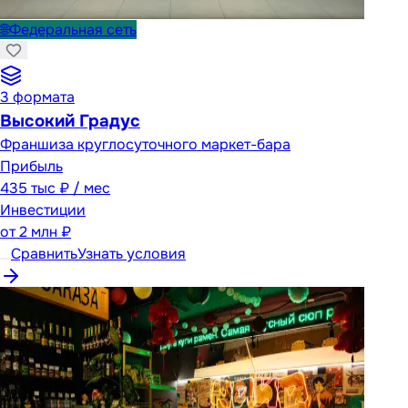
🌐
Федеральная сеть
3
формата
Высокий Градус
Франшиза круглосуточного маркет-бара
Прибыль
435 тыс ₽ / мес
Инвестиции
от
2 млн ₽
Сравнить
Узнать условия