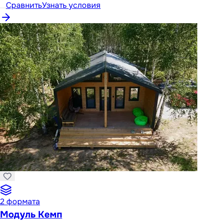
Сравнить
Узнать условия
2
формата
Модуль Кемп