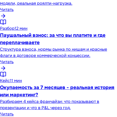
модели, реальная роялти-нагрузка.
Читать
Разбор
12 мин
Паушальный взнос: за что вы платите и где
переплачиваете
Структура взноса, нормы рынка по нишам и красные
флаги в договоре коммерческой концессии.
Читать
Кейс
11 мин
Окупаемость за 7 месяцев - реальная история
или маркетинг?
Разбираем 4 кейса франчайзи: что показывают в
презентации и что в P&L через год.
Читать