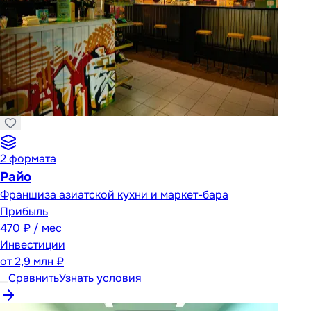
2
формата
Райо
Франшиза азиатской кухни и маркет-бара
Прибыль
470 ₽ / мес
Инвестиции
от
2,9 млн ₽
Сравнить
Узнать условия