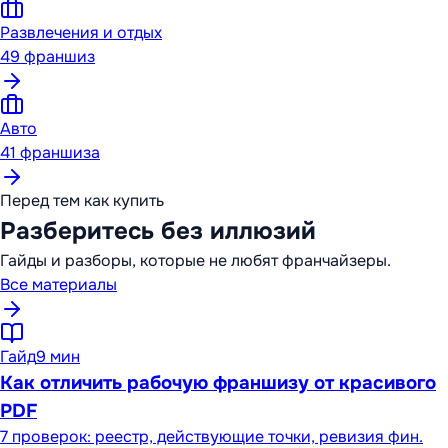
Развлечения и отдых
49
франшиз
Авто
41
франшиза
Перед тем как купить
Разберитесь без иллюзий
Гайды и разборы, которые не любят франчайзеры.
Все материалы
Гайд
9 мин
Как отличить рабочую франшизу от красивого
PDF
7 проверок: реестр, действующие точки, ревизия фин.